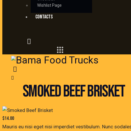
Wishlist Page
CONTACTS
SMOKED BEEF BRISKET
$14.00
Mauris eu nisi eget nisi imperdiet vestibulum. Nunc sodales