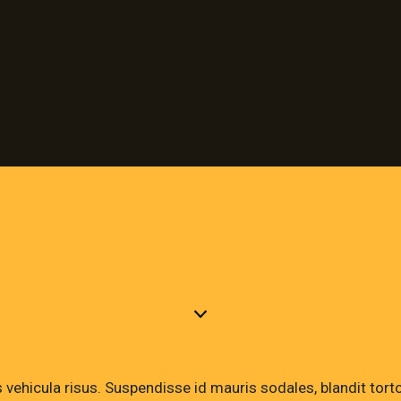
 vehicula risus. Suspendisse id mauris sodales, blandit torto