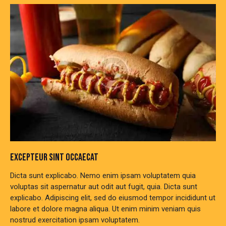
EXCEPTEUR SINT OCCAECAT
Dicta sunt explicabo. Nemo enim ipsam voluptatem quia
voluptas sit aspernatur aut odit aut fugit, quia. Dicta sunt
explicabo. Adipiscing elit, sed do eiusmod tempor incididunt ut
labore et dolore magna aliqua. Ut enim minim veniam quis
nostrud exercitation ipsam voluptatem.